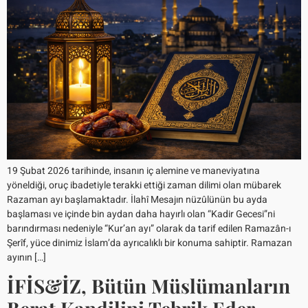
19 Şubat 2026 tarihinde, insanın iç alemine ve maneviyatına
yöneldiği, oruç ibadetiyle terakki ettiği zaman dilimi olan mübarek
Razaman ayı başlamaktadır. İlahî Mesajın nüzûlünün bu ayda
başlaması ve içinde bin aydan daha hayırlı olan “Kadir Gecesi”ni
barındırması nedeniyle “Kur’an ayı” olarak da tarif edilen Ramazân-ı
Şerîf, yüce dinimiz İslam’da ayrıcalıklı bir konuma sahiptir. Ramazan
ayının […]
İFİS&İZ, Bütün Müslümanların