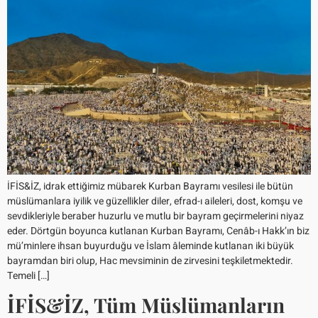
İFİS&İZ, idrak ettiğimiz mübarek Kurban Bayramı vesilesi ile bütün
müslümanlara iyilik ve güzellikler diler, efrad-ı aileleri, dost, komşu ve
sevdikleriyle beraber huzurlu ve mutlu bir bayram geçirmelerini niyaz
eder. Dörtgün boyunca kutlanan Kurban Bayramı, Cenâb-ı Hakk’ın biz
mü’minlere ihsan buyurduğu ve İslam âleminde kutlanan iki büyük
bayramdan biri olup, Hac mevsiminin de zirvesini teşkiletmektedir.
Temeli […]
İFİS&İZ, Tüm Müslümanların