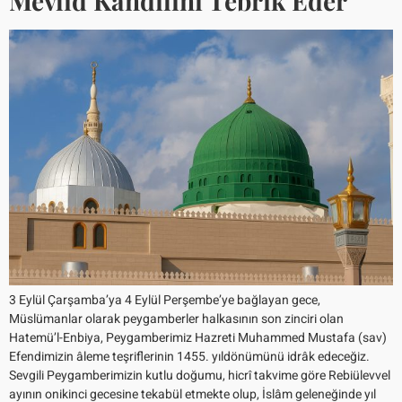
Mevlid Kandilini Tebrik Eder
3 Eylül Çarşamba’ya 4 Eylül Perşembe’ye bağlayan gece,
Müslümanlar olarak peygamberler halkasının son zinciri olan
Hatemü’l-Enbiya, Peygamberimiz Hazreti Muhammed Mustafa (sav)
Efendimizin âleme teşriflerinin 1455. yıldönümünü idrâk edeceğiz.
Sevgili Peygamberimizin kutlu doğumu, hicrî takvime göre Rebiülevvel
ayının onikinci gecesine tekabül etmekte olup, İslâm geleneğinde yıl