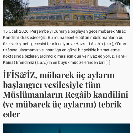
15 Ocak 2026, Perşembe’yı Cuma’ya bağlayan gece mübârek Mîrâc
Kandilini idrâk edeceğiz. Bu münasebetle bütün müslümanların bu
özel ve kıymetli gecesini tebrik ediyor ve Hazret-i Allah’a (c.c.), O’nun
rızâsına ulaşmamız ve insanlığa en güzel bir şekilde hizmet etme
noktasında bizlere yardımcı olması için duâ ve niyâz ediyoruz. Fahr-i
Kâinât Efendimiz (s.a.v.)’in en büyük mûcizelerinden biri […]
İFİS&İZ, mübarek üç ayların
başlangıcı vesilesiyle tüm
Müslümanların Regâib kandilini
(ve mübarek üç aylarını) tebrik
eder