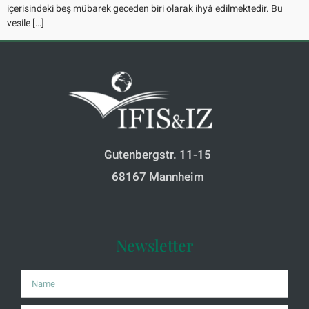
içerisindeki beş mübarek geceden biri olarak ihyâ edilmektedir. Bu
vesile […]
Gutenbergstr. 11-15
68167 Mannheim
Newsletter