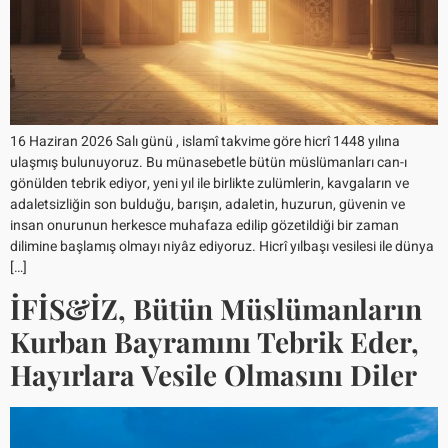
16 Haziran 2026 Salı günü , islamî takvime göre hicrî 1448 yılına
ulaşmış bulunuyoruz. Bu münasebetle bütün müslümanları can-ı
gönülden tebrik ediyor, yeni yıl ile birlikte zulümlerin, kavgaların ve
adaletsizliğin son bulduğu, barışın, adaletin, huzurun, güvenin ve
insan onurunun herkesce muhafaza edilip gözetildiği bir zaman
dilimine başlamış olmayı niyâz ediyoruz. Hicrî yılbaşı vesilesi ile dünya
[…]
İFİS&İZ, Bütün Müslümanların
Kurban Bayramını Tebrik Eder,
Hayırlara Vesile Olmasını Diler