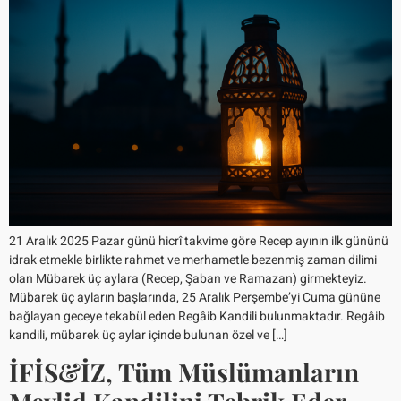
21 Aralık 2025 Pazar günü hicrî takvime göre Recep ayının ilk gününü
idrak etmekle birlikte rahmet ve merhametle bezenmiş zaman dilimi
olan Mübarek üç aylara (Recep, Şaban ve Ramazan) girmekteyiz.
Mübarek üç ayların başlarında, 25 Aralık Perşembe’yi Cuma gününe
bağlayan geceye tekabül eden Regâib Kandili bulunmaktadır. Regâib
kandili, mübarek üç aylar içinde bulunan özel ve […]
İFİS&İZ, Tüm Müslümanların