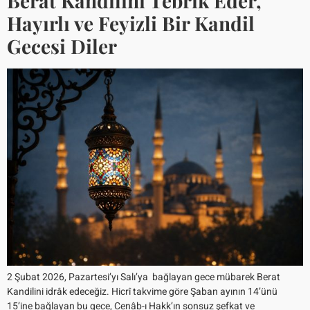
Berat Kandilini Tebrik Eder,
Hayırlı ve Feyizli Bir Kandil
Gecesi Diler
2 Şubat 2026, Pazartesi’yı Salı’ya bağlayan gece mübarek Berat
Kandilini idrâk edeceğiz. Hicrî takvime göre Şaban ayının 14’ünü
15’ine bağlayan bu gece, Cenâb-ı Hakk’ın sonsuz şefkat ve