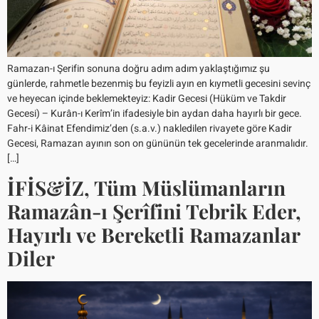
Ramazan-ı Şerifin sonuna doğru adım adım yaklaştığımız şu
günlerde, rahmetle bezenmiş bu feyizli ayın en kıymetli gecesini sevinç
ve heyecan içinde beklemekteyiz: Kadir Gecesi (Hüküm ve Takdir
Gecesi) – Kurân-ı Kerîm’in ifadesiyle bin aydan daha hayırlı bir gece.
Fahr-i Kâinat Efendimiz’den (s.a.v.) nakledilen rivayete göre Kadir
Gecesi, Ramazan ayının son on gününün tek gecelerinde aranmalıdır.
[…]
İFİS&İZ, Tüm Müslümanların
Ramazân-ı Şerîfini Tebrik Eder,
Hayırlı ve Bereketli Ramazanlar
Diler