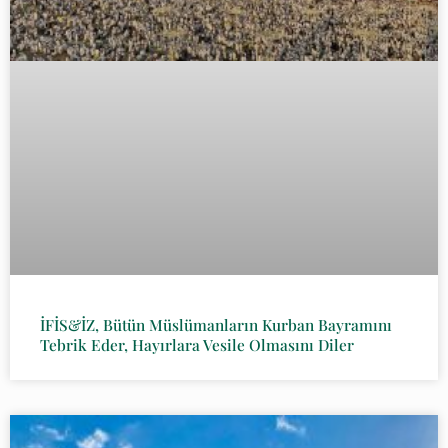
İFİS&İZ, Bütün Müslümanların Kurban Bayramını
Tebrik Eder, Hayırlara Vesile Olmasını Diler