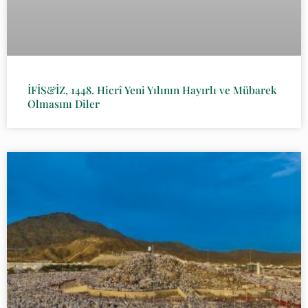
İFİS&İZ, 1448. Hicrî Yeni Yılının Hayırlı ve Mübarek
Olmasını Diler