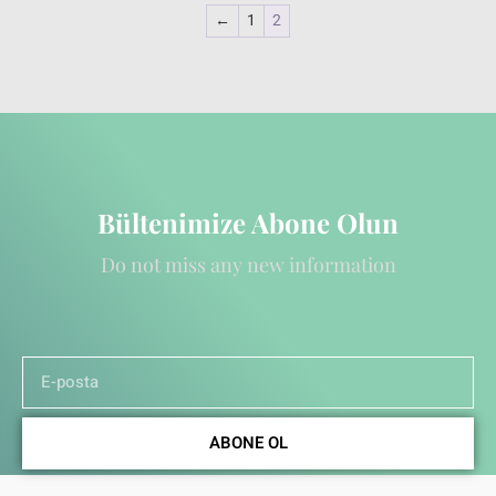
←
1
2
Bültenimize Abone Olun
Do not miss any new information
ABONE OL