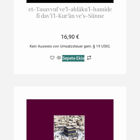
et-Tasavvuf ve’l-ahlâku’l-hamîde
fî dav’i’l-Kur’ân ve’s-Sünne
16,90
€
Kein Ausweis von Umsatzsteuer gem. § 19 UStG.
Sepete Ekle