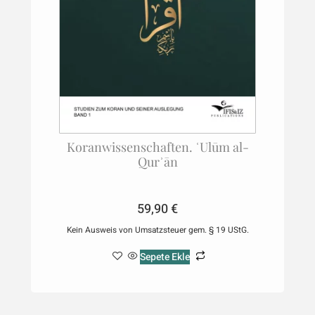
Koranwissenschaften. ʿUlūm al-
Qurʾān
59,90
€
Kein Ausweis von Umsatzsteuer gem. § 19 UStG.
Sepete Ekle