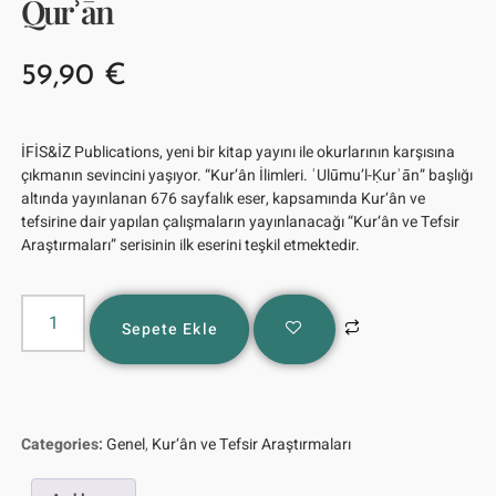
Qurʾān
59,90
€
İFİS&İZ Publications, yeni bir kitap yayını ile okurlarının karşısına
çıkmanın sevincini yaşıyor. “Kur’ân İlimleri. ʿUlūmu’l-Ḳurʾān” başlığı
altında yayınlanan 676 sayfalık eser, kapsamında Kur‘ân ve
tefsirine dair yapılan çalışmaların yayınlanacağı “Kur‘ân ve Tefsir
Araştırmaları” serisinin ilk eserini teşkil etmektedir.
Sepete Ekle
Categories:
Genel
,
Kur‘ân ve Tefsir Araştırmaları