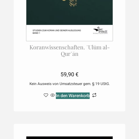
Koranwissenschaften. ʿUlūm al-
Qurʾān
59,90
€
Kein Ausweis von Umsatzsteuer gem. § 19 UStG.
In den Warenkorb