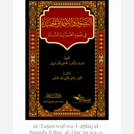
at-Taṣawwuf wa-l-aḫlāq al-
ḥamīda fī ḍauʾ al-Qurʾān wa-s-